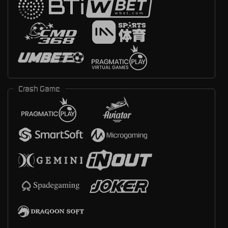
Crash Game