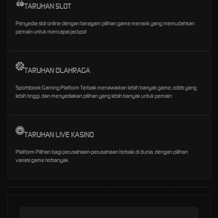
TARUHAN SLOT
Penyedia slot online dengan beragam pilihan game menarik yang memudahkan
pemain untuk mencapai jackpot
TARUHAN OLAHRAGA
Sportsbook Gaming Platform Terbaik menawarkan lebih banyak game, odds yang
lebih tinggi, dan menyediakan pilihan yang lebih banyak untuk pemain.
TARUHAN LIVE KASINO
Platform Pilihan bagi perusahaan-perusahaan terbaik di dunia, dengan pilihan
variasi game terbanyak