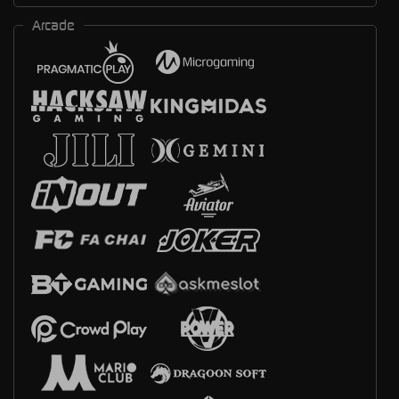
Arcade