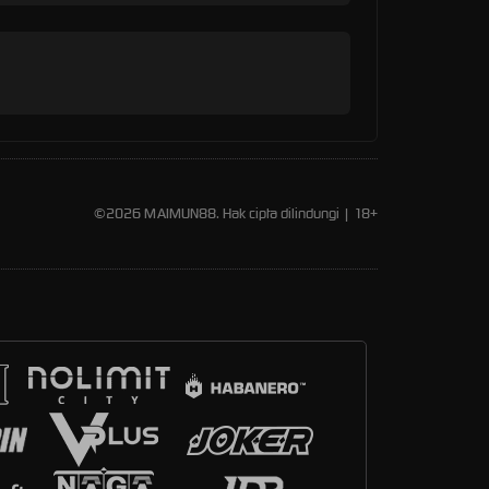
©2026 MAIMUN88. Hak cipta dilindungi | 18+