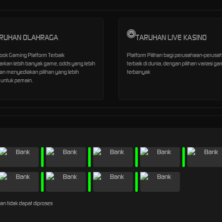
RUHAN OLAHRAGA
TARUHAN LIVE KASINO
ook Gaming Platform Terbaik
Platform Pilihan bagi perusahaan-perusa
kan lebih banyak game, odds yang lebih
terbaik di dunia, dengan pilihan variasi g
 dan menyediakan pilihan yang lebih
terbanyak
untuk pemain.
an tidak dapat diproses