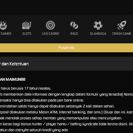
T GAMES
SLOTS
LIVE CASINO
RACE
OLAHRAGA
CRASH GAME
Pusat Info
t dan Ketentuan
RAN MAIMUN88
 harus berusia 17 tahun keatas.
b memberikan data informasi dengan lengkap dalam formulir yang tersedia( Nom
ansaksi hanya bisa dilakukan pada jam bank online.
mindahan saldo hanya dapat dilakukan sebanyak 2 kali dalam sehari.
posit dilakukan melalui Mesin ATM, Internet banking, dan sms ( Diluar dari ini, k
hak menolak proses setiap member yang memanipulasi atau mencurigakan.
n keras bagi bonus hunter / player hantu / betting syndicate tidak terima disini. J
kun dan menyita seluruh kredit yang ada