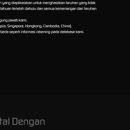
 yang diaplikasikan untuk menghasilkan taruhan yang tidak
itahuan terlebih dahulu dan semua kemenangan dari taruhan
ggung jawab kami.
sia, Singapore, Hongkong, Cambodia, China).
rbeda seperti informasi rekening pada database kami.
tal Dengan