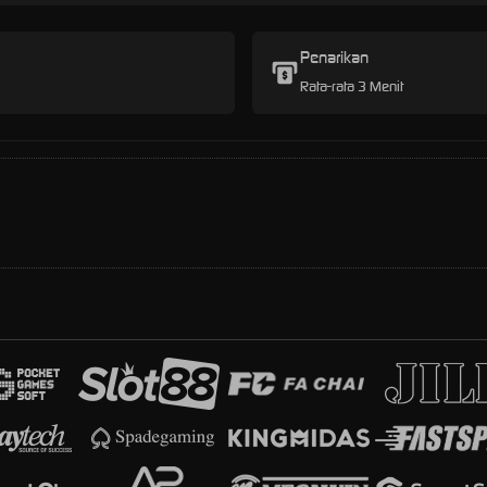
Penarikan
Rata-rata 3 Menit