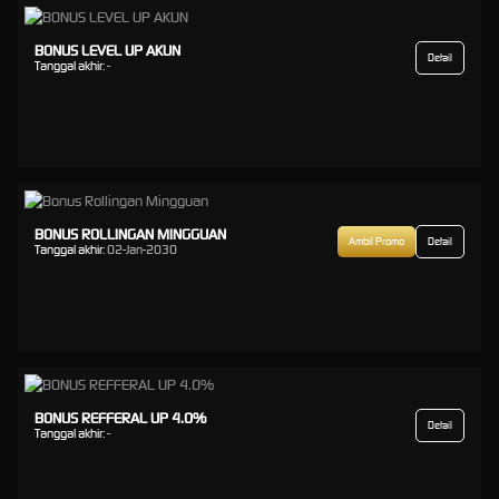
BONUS LEVEL UP AKUN
Detail
Tanggal akhir:
-
BONUS ROLLINGAN MINGGUAN
Ambil Promo
Detail
Tanggal akhir:
02-Jan-2030
BONUS REFFERAL UP 4.0%
Detail
Tanggal akhir:
-