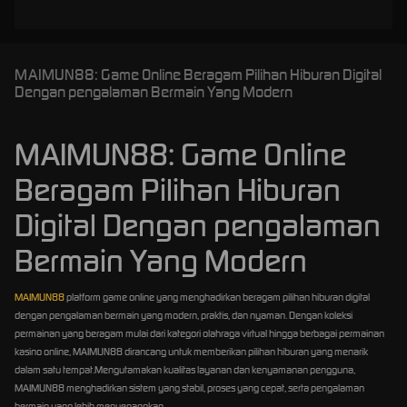
MAIMUN88: Game Online Beragam Pilihan Hiburan Digital
Dengan pengalaman Bermain Yang Modern
MAIMUN88: Game Online
Beragam Pilihan Hiburan
Digital Dengan pengalaman
Bermain Yang Modern
MAIMUN88
platform game online yang menghadirkan beragam pilihan hiburan digital
dengan pengalaman bermain yang modern, praktis, dan nyaman. Dengan koleksi
permainan yang beragam mulai dari kategori olahraga virtual hingga berbagai permainan
kasino online, MAIMUN88 dirancang untuk memberikan pilihan hiburan yang menarik
dalam satu tempat.Mengutamakan kualitas layanan dan kenyamanan pengguna,
MAIMUN88 menghadirkan sistem yang stabil, proses yang cepat, serta pengalaman
bermain yang lebih menyenangkan.